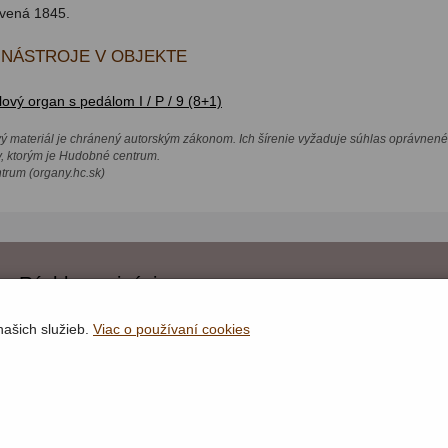
vená 1845.
NÁSTROJE V OBJEKTE
vý organ s pedálom I / P / 9 (8+1)
vý materiál je chránený autorským zákonom. Ich šírenie vyžaduje súhlas oprávnené
v, ktorým je Hudobné centrum.
rum (organy.hc.sk)
Rýchla navigácia
Lokality
našich služieb.
Viac o používaní cookies
Organy
Organári
Textová verzia