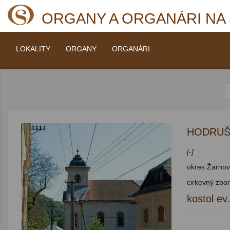
ORGANY A ORGANÁRI NA
LOKALITY
ORGANY
ORGANÁRI
HODRUŠ
[-]
okres Žarnovi
cirkevný zbo
kostol ev.