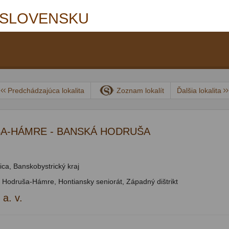
 SLOVENSKU
Predchádzajúca lokalita
Zoznam lokalít
Ďalšia lokalita
A-HÁMRE - BANSKÁ HODRUŠA
ca, Banskobystrický kraj
r Hodruša-Hámre, Hontiansky seniorát, Západný dištrikt
 a. v.