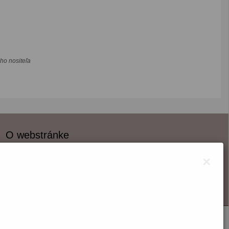
ho nositeľa
O webstránke
Správca obsahu
×
Technický prevádzkovateľ
Vyhlásenie o prístupnosti
Vyhlásenie o cookies
Nastaviť cookies