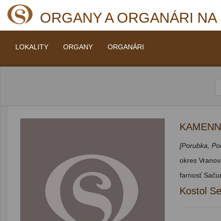
ORGANY A ORGANÁRI NA
LOKALITY
ORGANY
ORGANÁRI
KAMENN
[Porubka, Po
okres Vranov
farnosť Saču
Kostol S