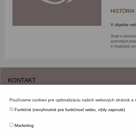
HISTÓRIA
V objekte neb
Texty a obrazo
autorských prá
© Hudobné cent
KONTAKT
Hudobné centrum
Michalská 10, 815 36 Bratislava 1
Používame cookies pre optimalizáciu našich webových stránok a 
+421 (2) 2047 0111, info@hc.sk
Funkčné (nevyhnutné pre funkčnosť webu, vždy zapnuté)
www.hc.sk
Marketing
© Hudobné centrum 2026