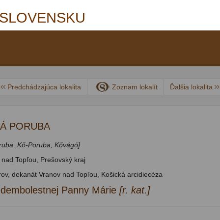
 SLOVENSKU
Predchádzajúca lokalita
Zoznam lokalít
Ďalšia lokalita
Á PORUBA
ruba, Kő-Poruba, Kővágó]
 nad Topľou, Prešovský kraj
rov, dekanát Vranov nad Topľou, Košická arcidiecéza
edembolestnej Panny Márie
[r. kat.]