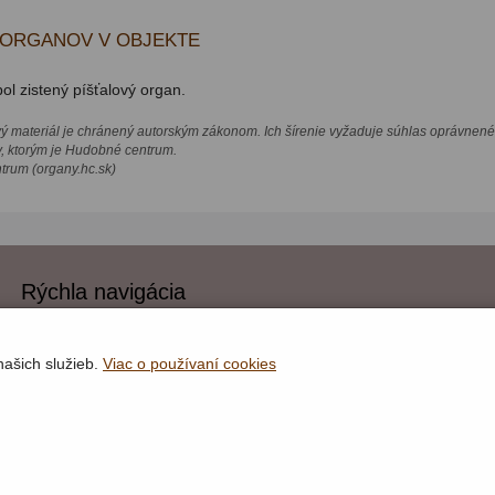
 ORGANOV V OBJEKTE
ol zistený píšťalový organ.
vý materiál je chránený autorským zákonom. Ich šírenie vyžaduje súhlas oprávnené
v, ktorým je Hudobné centrum.
rum (organy.hc.sk)
Rýchla navigácia
Lokality
Organy
našich služieb.
Viac o používaní cookies
Organári
Textová verzia