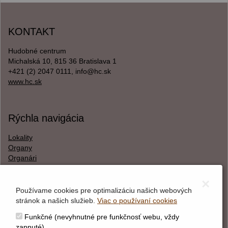
KONTAKT
Hudobné centrum
Michalská 10, 815 36 Bratislava 1
+421 (2) 2047 0111, info@hc.sk
www.hc.sk
Rýchla navigácia
Lokality
Organy
Organári
Textová verzia
×
Používame cookies pre optimalizáciu našich webových
stránok a našich služieb.
Viac o používaní cookies
O webstránke
Funkčné (nevyhnutné pre funkčnosť webu, vždy
Správca obsahu
zapnuté)