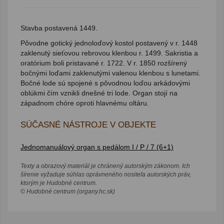
Stavba postavená 1449.
Pôvodne gotický jednoloďový kostol postavený v r. 1448
zaklenutý sieťovou rebrovou klenbou r. 1499. Sakristia a
oratórium boli pristavané r. 1722. V r. 1850 rozšírený
bočnými loďami zaklenutými valenou klenbou s lunetami.
Bočné lode sú spojené s pôvodnou loďou arkádovými
oblúkmi čím vznikli dnešné tri lode. Organ stojí na
západnom chóre oproti hlavnému oltáru.
SÚČASNÉ NÁSTROJE V OBJEKTE
Jednomanuálový organ s pedálom I / P / 7 (6+1)
Texty a obrazový materiál je chránený autorským zákonom. Ich
šírenie vyžaduje súhlas oprávneného nositeľa autorských práv,
ktorým je Hudobné centrum.
© Hudobné centrum (organy.hc.sk)