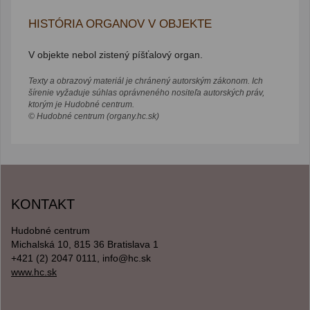
HISTÓRIA ORGANOV V OBJEKTE
V objekte nebol zistený píšťalový organ.
Texty a obrazový materiál je chránený autorským zákonom. Ich
šírenie vyžaduje súhlas oprávneného nositeľa autorských práv,
ktorým je Hudobné centrum.
© Hudobné centrum (organy.hc.sk)
KONTAKT
Hudobné centrum
Michalská 10, 815 36 Bratislava 1
+421 (2) 2047 0111, info@hc.sk
www.hc.sk