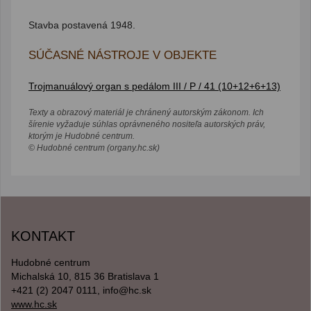
Stavba postavená 1948.
SÚČASNÉ NÁSTROJE V OBJEKTE
Trojmanuálový organ s pedálom III / P / 41 (10+12+6+13)
Texty a obrazový materiál je chránený autorským zákonom. Ich
šírenie vyžaduje súhlas oprávneného nositeľa autorských práv,
ktorým je Hudobné centrum.
© Hudobné centrum (organy.hc.sk)
KONTAKT
Hudobné centrum
Michalská 10, 815 36 Bratislava 1
+421 (2) 2047 0111, info@hc.sk
www.hc.sk