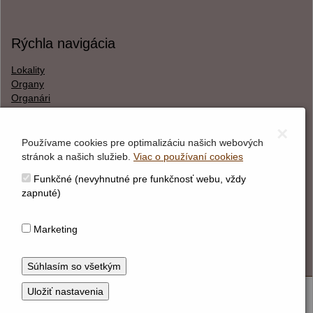
Rýchla navigácia
Lokality
Organy
Organári
Textová verzia
×
Používame cookies pre optimalizáciu našich webových
stránok a našich služieb.
Viac o používaní cookies
O webstránke
Funkčné (nevyhnutné pre funkčnosť webu, vždy
Správca obsahu
zapnuté)
Technický prevádzkovateľ
Vyhlásenie o prístupnosti
Marketing
Vyhlásenie o cookies
© Hudobné centrum 2026