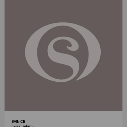
SVINICE
okres Trebišov