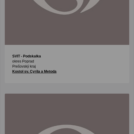
SVIT
- Podskalka
okres Poprad
Prešovský kraj
Kostol sv. Cyrila a Metoda