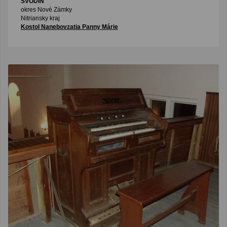
SVODÍN
okres Nové Zámky
Nitriansky kraj
Kostol Nanebovzatia Panny Márie