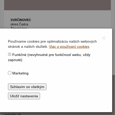
SVRČINOVEC
okres Čadca
Žilinský kraj
Kostol Ružencovej Panny Márie
×
Používame cookies pre optimalizáciu našich webových
stránok a našich služieb.
Viac o používaní cookies
Funkčné (nevyhnutné pre funkčnosť webu, vždy
zapnuté)
19/19
Marketing
KONTAKT
Hudobné centrum
Michalská 10, 815 36 Bratislava 1
+421 (2) 2047 0111, info@hc.sk
www.hc.sk