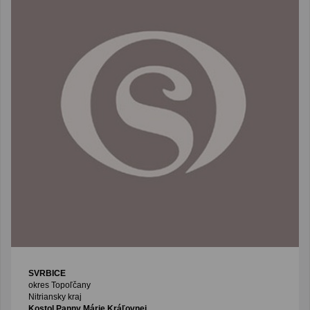
SVRBICE
okres Topoľčany
Nitriansky kraj
Kostol Panny Márie Kráľovnej