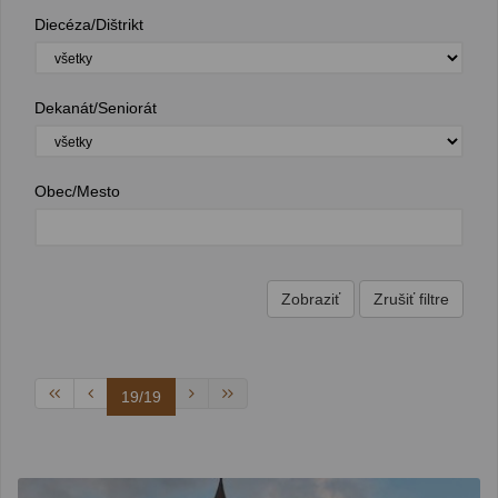
Diecéza/Dištrikt
Dekanát/Seniorát
Obec/Mesto
19/19