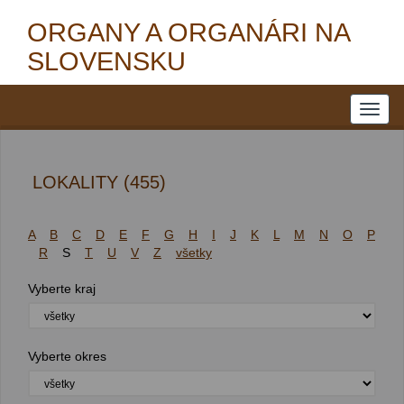
ORGANY A ORGANÁRI NA
SLOVENSKU
LOKALITY (455)
A
B
C
D
E
F
G
H
I
J
K
L
M
N
O
P
R
S
T
U
V
Z
všetky
Vyberte kraj
Vyberte okres