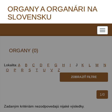
ORGANY A ORGANÁRI NA
SLOVENSKU
ORGANY (0)
Lokalita:
A
B
C
D
F
G
H
I
J
K
L
M
N
O
P
R
S
T
U
V
Z
ZOBRAZIŤ FILTRE
1/0
Zadaným kritériám nezodpovedajú nijaké výsledky.