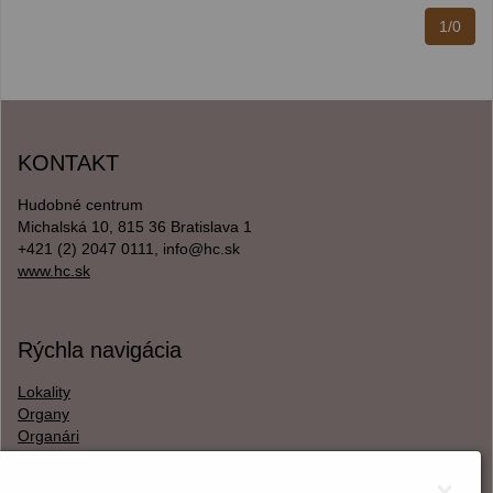
1/0
KONTAKT
Hudobné centrum
Michalská 10, 815 36 Bratislava 1
+421 (2) 2047 0111, info@hc.sk
www.hc.sk
Rýchla navigácia
Lokality
Organy
Organári
Textová verzia