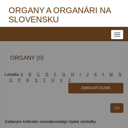
ORGANY A ORGANÁRI NA
SLOVENSKU
ORGANY (0)
Lokalita:
A
B
C
D
F
G
H
I
J
K
L
M
N
O
P
R
S
T
U
V
Z
ZOBRAZIŤ FILTRE
1/0
Zadaným kritériám nezodpovedajú nijaké výsledky.