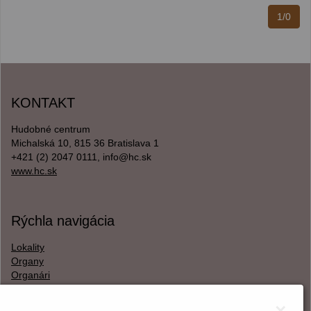
1/0
KONTAKT
Hudobné centrum
Michalská 10, 815 36 Bratislava 1
+421 (2) 2047 0111, info@hc.sk
www.hc.sk
Rýchla navigácia
Lokality
Organy
Organári
Textová verzia