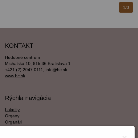
1/0
KONTAKT
Hudobné centrum
Michalská 10, 815 36 Bratislava 1
+421 (2) 2047 0111, info@hc.sk
www.hc.sk
Rýchla navigácia
Lokality
Organy
Organári
Textová verzia