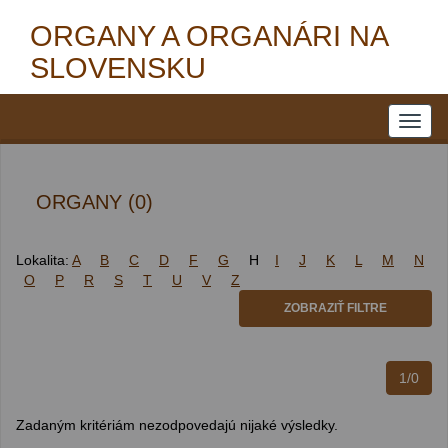
ORGANY A ORGANÁRI NA
SLOVENSKU
ORGANY (0)
Lokalita:
A
B
C
D
F
G
H
I
J
K
L
M
N
O
P
R
S
T
U
V
Z
ZOBRAZIŤ FILTRE
1/0
Zadaným kritériám nezodpovedajú nijaké výsledky.