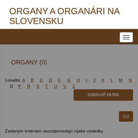
ORGANY A ORGANÁRI NA
SLOVENSKU
ORGANY (0)
Lokalita:
A
B
C
D
F
G
H
I
J
K
L
M
N
O
P
R
S
T
U
V
Z
ZOBRAZIŤ FILTRE
1/0
Zadaným kritériám nezodpovedajú nijaké výsledky.