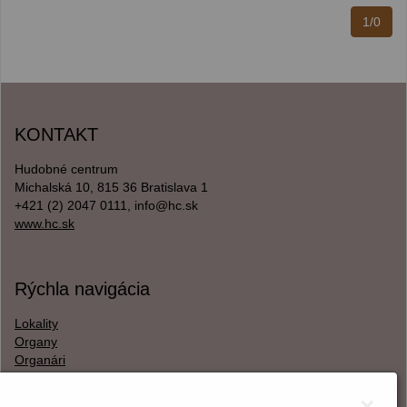
1/0
KONTAKT
Hudobné centrum
Michalská 10, 815 36 Bratislava 1
+421 (2) 2047 0111, info@hc.sk
www.hc.sk
Rýchla navigácia
Lokality
Organy
Organári
Textová verzia