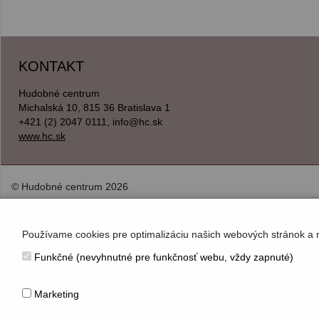
KONTAKT
Hudobné centrum
Michalská 10, 815 36 Bratislava 1
+421 (2) 2047 0111, info@hc.sk
www.hc.sk
© Hudobné centrum 2026
Používame cookies pre optimalizáciu našich webových stránok a 
Funkčné (nevyhnutné pre funkčnosť webu, vždy zapnuté)
Marketing