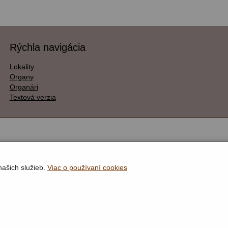
Rýchla navigácia
Lokality
Organy
Organári
Textová verzia
našich služieb.
Viac o používaní cookies