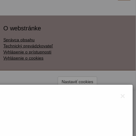
O webstránke
Správca obsahu
Technický prevádzkovateľ
Vyhlásenie o prístupnosti
Vyhlásenie o cookies
Nastaviť cookies
×