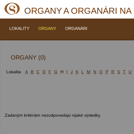
ORGANY A ORGANÁRI NA
LOKALITY
ORGANY
ORGANÁRI
ORGANY (0)
Lokalita
A
B
C
D
F
G
H
I
J
K
L
M
N
O
P
R
S
T
U
Zadaným kritériám nezodpovedajú nijaké výsledky.