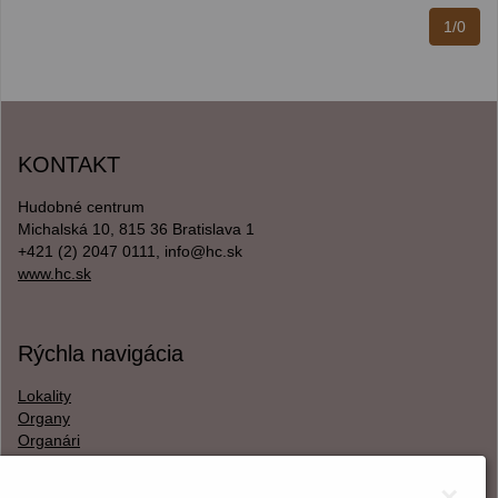
1/0
KONTAKT
Hudobné centrum
Michalská 10, 815 36 Bratislava 1
+421 (2) 2047 0111, info@hc.sk
www.hc.sk
Rýchla navigácia
Lokality
Organy
Organári
Textová verzia