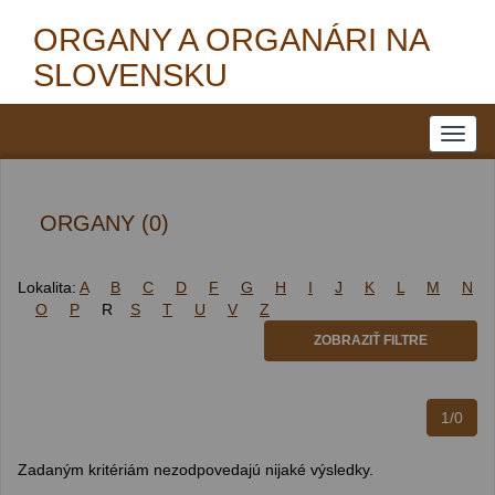
ORGANY A ORGANÁRI NA
SLOVENSKU
ORGANY (0)
Lokalita:
A
B
C
D
F
G
H
I
J
K
L
M
N
O
P
R
S
T
U
V
Z
ZOBRAZIŤ FILTRE
1/0
Zadaným kritériám nezodpovedajú nijaké výsledky.