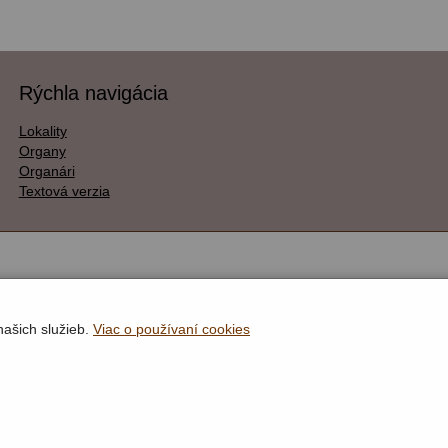
Rýchla navigácia
Lokality
Organy
Organári
Textová verzia
našich služieb.
Viac o používaní cookies