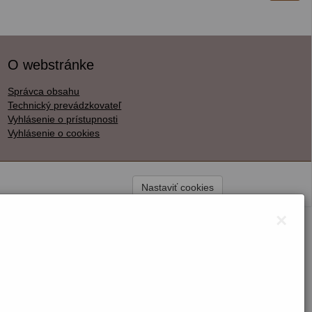
O webstránke
Správca obsahu
Technický prevádzkovateľ
Vyhlásenie o prístupnosti
Vyhlásenie o cookies
Nastaviť cookies
×