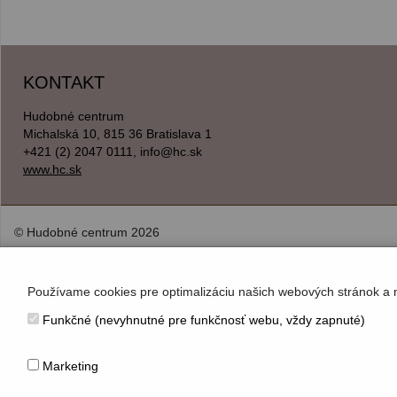
KONTAKT
Hudobné centrum
Michalská 10, 815 36 Bratislava 1
+421 (2) 2047 0111, info@hc.sk
www.hc.sk
© Hudobné centrum 2026
Používame cookies pre optimalizáciu našich webových stránok a 
Funkčné (nevyhnutné pre funkčnosť webu, vždy zapnuté)
Marketing