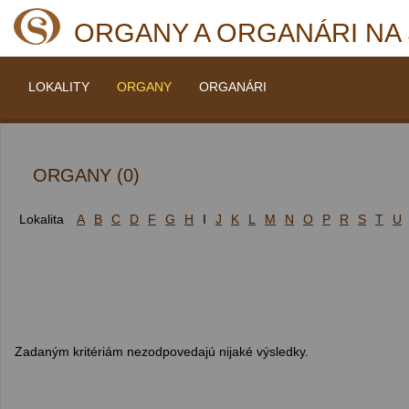
ORGANY A ORGANÁRI NA
LOKALITY
ORGANY
ORGANÁRI
ORGANY (0)
Lokalita
A
B
C
D
F
G
H
I
J
K
L
M
N
O
P
R
S
T
U
Zadaným kritériám nezodpovedajú nijaké výsledky.