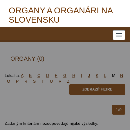
ORGANY A ORGANÁRI NA
SLOVENSKU
ORGANY (0)
Lokalita:
A
B
C
D
F
G
H
I
J
K
L
M
N
O
P
R
S
T
U
V
Z
ZOBRAZIŤ FILTRE
1/0
Zadaným kritériám nezodpovedajú nijaké výsledky.