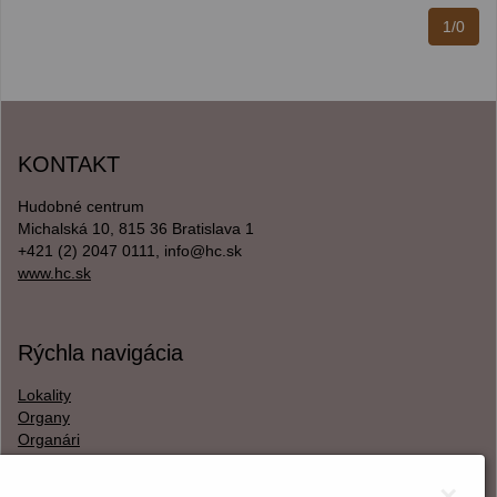
1/0
KONTAKT
Hudobné centrum
Michalská 10, 815 36 Bratislava 1
+421 (2) 2047 0111, info@hc.sk
www.hc.sk
Rýchla navigácia
Lokality
Organy
Organári
Textová verzia