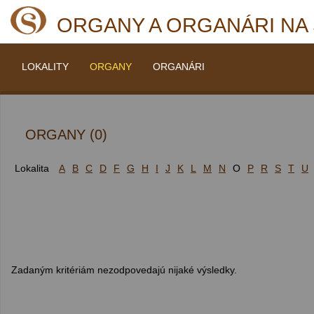
ORGANY A ORGANÁRI NA
LOKALITY
ORGANY
ORGANÁRI
ORGANY (0)
Lokalita
A
B
C
D
F
G
H
I
J
K
L
M
N
O
P
R
S
T
U
Zadaným kritériám nezodpovedajú nijaké výsledky.