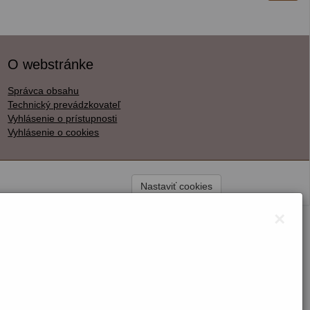
O webstránke
Správca obsahu
Technický prevádzkovateľ
Vyhlásenie o prístupnosti
Vyhlásenie o cookies
Nastaviť cookies
×