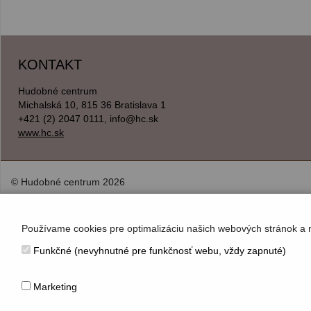
KONTAKT
Hudobné centrum
Michalská 10, 815 36 Bratislava 1
+421 (2) 2047 0111, info@hc.sk
www.hc.sk
© Hudobné centrum 2026
Používame cookies pre optimalizáciu našich webových stránok a 
Funkčné (nevyhnutné pre funkčnosť webu, vždy zapnuté)
Marketing