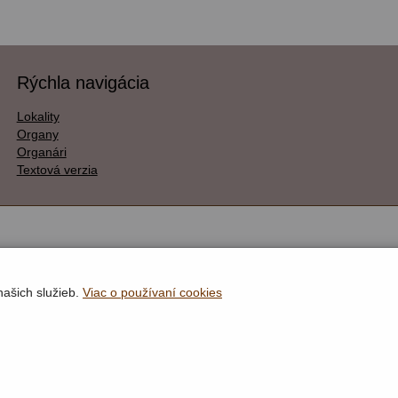
Rýchla navigácia
Lokality
Organy
Organári
Textová verzia
našich služieb.
Viac o používaní cookies