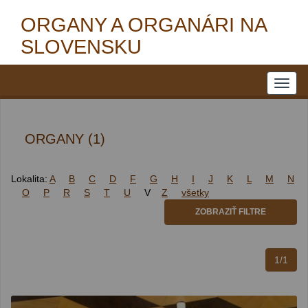
ORGANY A ORGANÁRI NA
SLOVENSKU
ORGANY (1)
Lokalita:
A
B
C
D
F
G
H
I
J
K
L
M
N
O
P
R
S
T
U
V
Z
všetky
ZOBRAZIŤ FILTRE
1/1