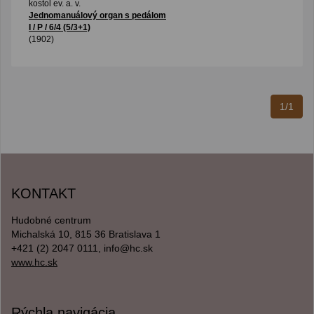
kostol ev. a. v.
Jednomanuálový organ s pedálom
I / P / 6/4 (5/3+1)
(1902)
1/1
KONTAKT
Hudobné centrum
Michalská 10, 815 36 Bratislava 1
+421 (2) 2047 0111, info@hc.sk
www.hc.sk
Rýchla navigácia