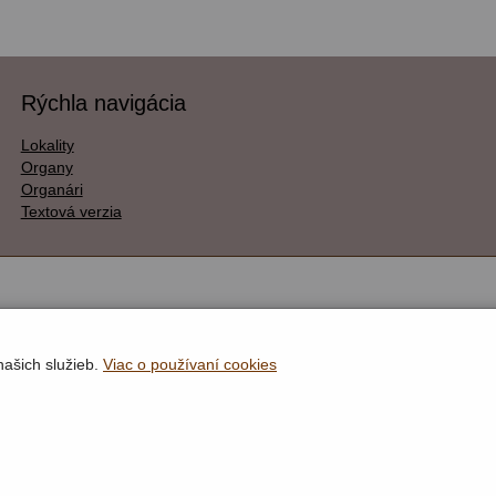
Rýchla navigácia
Lokality
Organy
Organári
Textová verzia
našich služieb.
Viac o používaní cookies