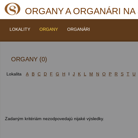
ORGANY A ORGANÁRI NA
LOKALITY
ORGANY
ORGANÁRI
ORGANY (0)
Lokalita
A
B
C
D
F
G
H
I
J
K
L
M
N
O
P
R
S
T
U
Zadaným kritériám nezodpovedajú nijaké výsledky.