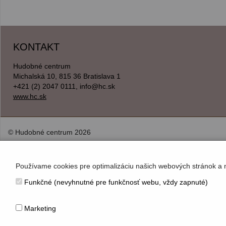
KONTAKT
Hudobné centrum
Michalská 10, 815 36 Bratislava 1
+421 (2) 2047 0111, info@hc.sk
www.hc.sk
© Hudobné centrum 2026
Používame cookies pre optimalizáciu našich webových stránok a 
Funkčné (nevyhnutné pre funkčnosť webu, vždy zapnuté)
Marketing