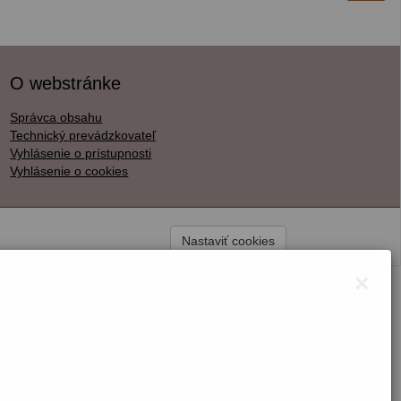
O webstránke
Správca obsahu
Technický prevádzkovateľ
Vyhlásenie o prístupnosti
Vyhlásenie o cookies
Nastaviť cookies
×