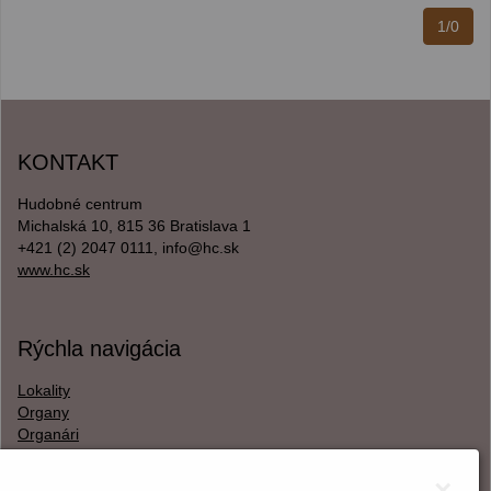
1/0
KONTAKT
Hudobné centrum
Michalská 10, 815 36 Bratislava 1
+421 (2) 2047 0111, info@hc.sk
www.hc.sk
Rýchla navigácia
Lokality
Organy
Organári
Textová verzia