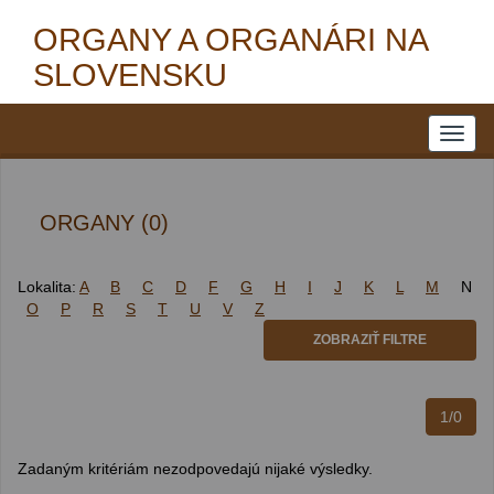
ORGANY A ORGANÁRI NA
SLOVENSKU
ORGANY (0)
Lokalita:
A
B
C
D
F
G
H
I
J
K
L
M
N
O
P
R
S
T
U
V
Z
ZOBRAZIŤ FILTRE
1/0
Zadaným kritériám nezodpovedajú nijaké výsledky.