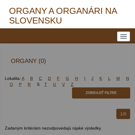
ORGANY A ORGANÁRI NA
SLOVENSKU
ORGANY (0)
Lokalita:
A
B
C
D
F
G
H
I
J
K
L
M
N
O
P
R
S
T
U
V
Z
ZOBRAZIŤ FILTRE
1/0
Zadaným kritériám nezodpovedajú nijaké výsledky.