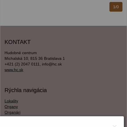
1/0
KONTAKT
Hudobné centrum
Michalská 10, 815 36 Bratislava 1
+421 (2) 2047 0111, info@hc.sk
www.hc.sk
Rýchla navigácia
Lokality
Organy
Organári
Textová verzia