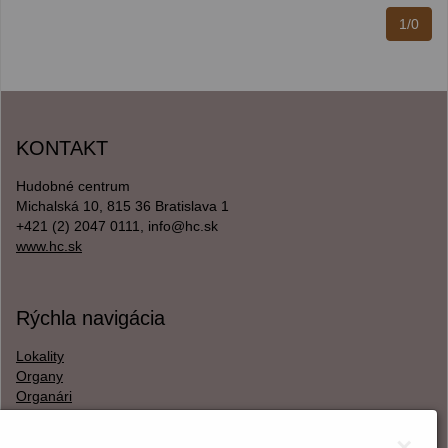
1/0
KONTAKT
Hudobné centrum
Michalská 10, 815 36 Bratislava 1
+421 (2) 2047 0111, info@hc.sk
www.hc.sk
Rýchla navigácia
Lokality
Organy
Organári
Textová verzia