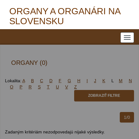
ORGANY A ORGANÁRI NA
SLOVENSKU
ORGANY (0)
Lokalita:
A
B
C
D
F
G
H
I
J
K
L
M
N
O
P
R
S
T
U
V
Z
ZOBRAZIŤ FILTRE
1/0
Zadaným kritériám nezodpovedajú nijaké výsledky.