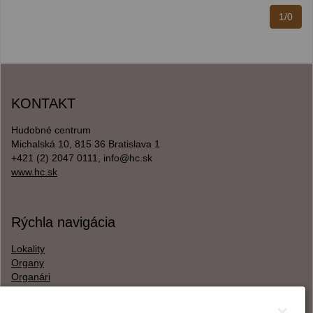
1/0
KONTAKT
Hudobné centrum
Michalská 10, 815 36 Bratislava 1
+421 (2) 2047 0111, info@hc.sk
www.hc.sk
Rýchla navigácia
Lokality
Organy
Organári
Textová verzia