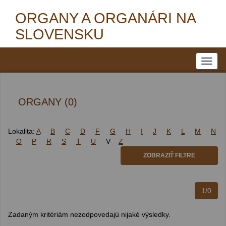
ORGANY A ORGANÁRI NA
SLOVENSKU
ORGANY (0)
Lokalita:
A
B
C
D
F
G
H
I
J
K
L
M
N
O
P
R
S
T
U
V
Z
ZOBRAZIŤ FILTRE
1/0
Zadaným kritériám nezodpovedajú nijaké výsledky.