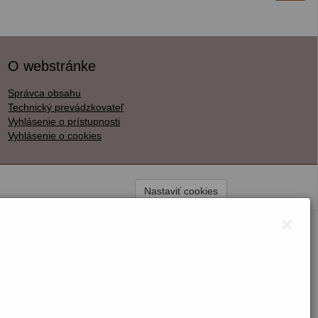
O webstránke
Správca obsahu
Technický prevádzkovateľ
Vyhlásenie o prístupnosti
Vyhlásenie o cookies
Nastaviť cookies
×