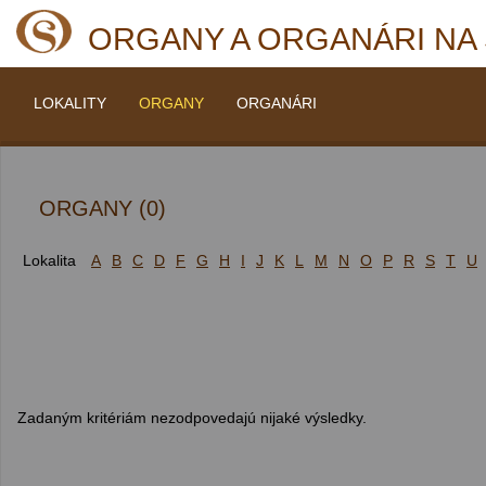
ORGANY A ORGANÁRI NA
LOKALITY
ORGANY
ORGANÁRI
ORGANY (0)
Lokalita
A
B
C
D
F
G
H
I
J
K
L
M
N
O
P
R
S
T
U
Zadaným kritériám nezodpovedajú nijaké výsledky.