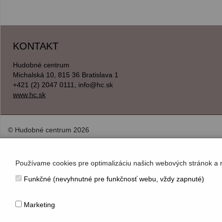
KONTAKT
Hudobné centrum
Michalská 10, 815 36 Bratislava 1
+421 (2) 2047 0111, info@hc.sk
www.hc.sk
© Hudobné centrum 2026
Používame cookies pre optimalizáciu našich webových stránok a 
Funkčné (nevyhnutné pre funkčnosť webu, vždy zapnuté)
Marketing