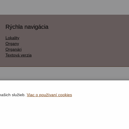
Rýchla navigácia
Lokality
Organy
Organári
Textová verzia
našich služieb.
Viac o používaní cookies