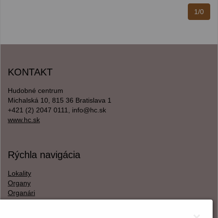
1/0
KONTAKT
Hudobné centrum
Michalská 10, 815 36 Bratislava 1
+421 (2) 2047 0111, info@hc.sk
www.hc.sk
Rýchla navigácia
Lokality
Organy
Organári
Textová verzia