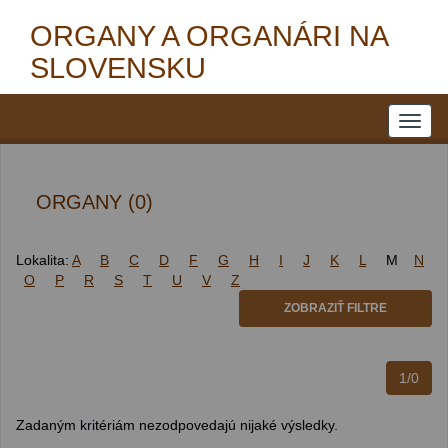
ORGANY A ORGANÁRI NA
SLOVENSKU
ORGANY (0)
Lokalita:
A
B
C
D
F
G
H
I
J
K
L
M
N
O
P
R
S
T
U
V
Z
ZOBRAZIŤ FILTRE
1/0
Zadaným kritériám nezodpovedajú nijaké výsledky.