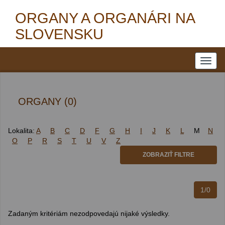
ORGANY A ORGANÁRI NA
SLOVENSKU
ORGANY (0)
Lokalita:
A
B
C
D
F
G
H
I
J
K
L
M
N
O
P
R
S
T
U
V
Z
ZOBRAZIŤ FILTRE
1/0
Zadaným kritériám nezodpovedajú nijaké výsledky.