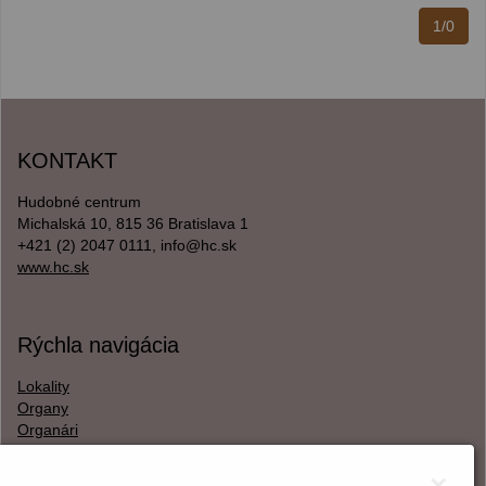
1/0
KONTAKT
Hudobné centrum
Michalská 10, 815 36 Bratislava 1
+421 (2) 2047 0111, info@hc.sk
www.hc.sk
Rýchla navigácia
Lokality
Organy
Organári
Textová verzia