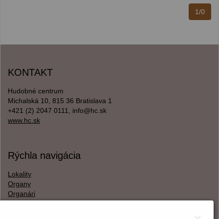
1/0
KONTAKT
Hudobné centrum
Michalská 10, 815 36 Bratislava 1
+421 (2) 2047 0111, info@hc.sk
www.hc.sk
Rýchla navigácia
Lokality
Organy
Organári
Textová verzia