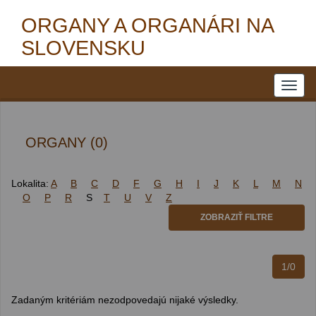
ORGANY A ORGANÁRI NA
SLOVENSKU
ORGANY (0)
Lokalita:
A
B
C
D
F
G
H
I
J
K
L
M
N
O
P
R
S
T
U
V
Z
ZOBRAZIŤ FILTRE
1/0
Zadaným kritériám nezodpovedajú nijaké výsledky.