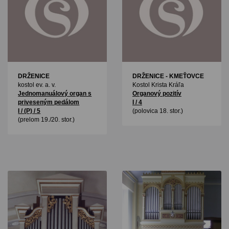
DRŽENICE
DRŽENICE - KMEŤOVCE
kostol ev. a. v.
Kostol Krista Kráľa
Jednomanuálový organ s
Organový pozitív
priveseným pedálom
I / 4
I / (P) / 5
(polovica 18. stor.)
(prelom 19./20. stor.)