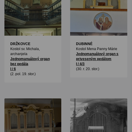
DRŽKOVCE
DUBINNÉ
Kostol sv. Michala,
Kostol Mena Panny Márie
archanjela
Jednomanuálový organ s
Jednomanuálový organ
priveseným pedálom
bez pedála
I / 4/3
I / 6
(30. r. 20. stor.)
(2. pol. 19. stor.)