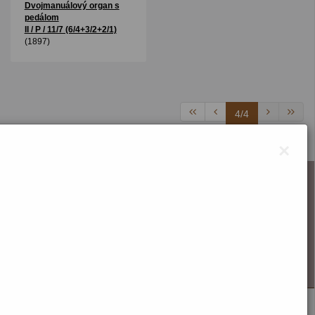
Dvojmanuálový organ s
pedálom
II / P / 11/7 (6/4+3/2+2/1)
(1897)
4/4
×
O webstránke
Správca obsahu
Technický prevádzkovateľ
Vyhlásenie o prístupnosti
Vyhlásenie o cookies
Nastaviť cookies