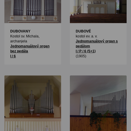
DUBOVANY
DUBOVÉ
Kostol sv. Michala,
kostol ev. a. v.
archanjela
Jednomanuálový organ s
Jednomanuálový organ
pedálom
bez pedála
I / P / 6 (5+1)
I / 6
(1905)