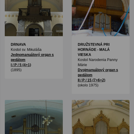
DRNAVA
DRUŽSTEVNÁ PRI
Kostol sv. Mikuláša
HORNÁDE - MALÁ
Jednomanuálový organ s
VIESKA
pedálom
Kostol Narodenia Panny
I / P / 5 (4+1)
Márie
(1895)
Dvojmanuálový organ s
pedálom
II / P / 15 (7+6+2)
(okolo 1975)