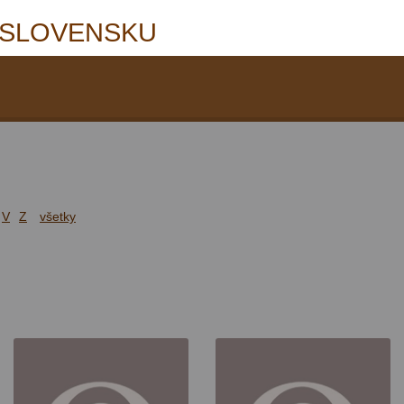
 SLOVENSKU
V
Z
všetky