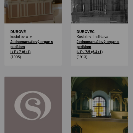
DUBOVÉ
DUBOVEC
kostol ev. a. v.
Kostol sv. Ladislava
Jednomanuálový organ s
Jednomanuálový organ s
pedálom
pedálom
I / P / 7 (6+1)
I / P / 7/5 (6/4+1)
(1905)
(1913)