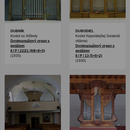
DUBNÍK
DUBODIEL
Kostol sv. Alžbety
Kostol Najsvätejšej Sviatosti
Dvojmanuálový organ s
oltárnej
pedálom
Dvojmanuálový organ s
II / P / 22/21 (9/8+8+5)
pedálom
(1935)
II / P / 13 (5+6+2)
(1930)