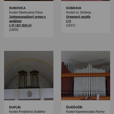
DUBOVICA
DÚBRAVA
Kostol Obetovania Pána
Kostol sv. Ondreja
Jednomanuálový organ s
Organový pozitív
pedálom
I / 5
I / P / 8/7 (6/5+2)
(1837)
(1905)
DUPLÍN
ĎURĎOŠÍK
Kostol Povýšenia Svätého
Kostol Nanebovzatia Panny