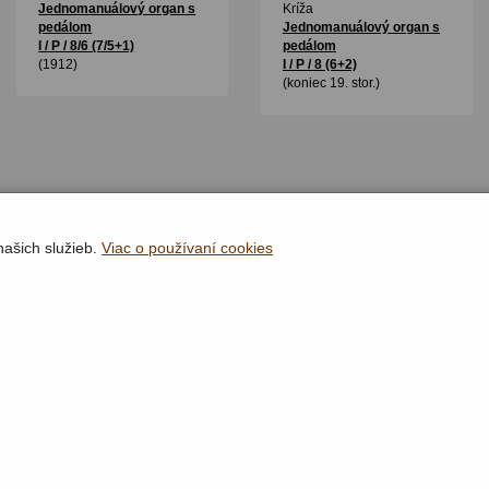
Jednomanuálový organ s
Kríža
pedálom
Jednomanuálový organ s
I / P / 8/6 (7/5+1)
pedálom
(1912)
I / P / 8 (6+2)
(koniec 19. stor.)
našich služieb.
Viac o používaní cookies
Rýchla navigácia
Lokality
Organy
Organári
Textová verzia