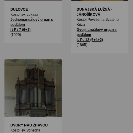
DULOVCE
DUNAJSKÁ LUŽNÁ -
Kostol sv. Lukáša
JÁNOŠÍKOVÁ
Jednomanuálový organ s
Kostol Povýšenia Svätého
pedálom
Kríža
I / P / 7 (6+1)
Dvojmanuálový organ s
(1929)
pedálom
I / P / 12 (6+4+2)
(1865)
DVORY NAD ŽITAVOU
Kostol sv. Vojtecha