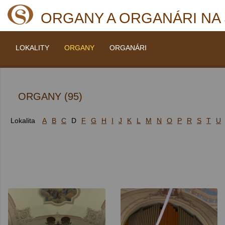
ORGANY A ORGANÁRI NA
LOKALITY
ORGANY
ORGANÁRI
ORGANY (95)
Lokalita
A
B
C
D
F
G
H
I
J
K
L
M
N
O
P
R
S
T
U