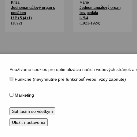
Kríža
Márie
Jednomanuálový organ s
Jednomanuálový organ
pedálom
bez pedála
I / P / 5 (4+1)
I / 5/4
(1892)
(1923-1924)
Používame cookies pre optimalizáciu našich webových stránok a 
Funkčné (nevyhnutné pre funkčnosť webu, vždy zapnuté)
KONTAKT
Hudobné centrum
Marketing
Michalská 10, 815 36 Bratislava 1
+421 (2) 2047 0111, info@hc.sk
www.hc.sk
© Hudobné centrum 2026