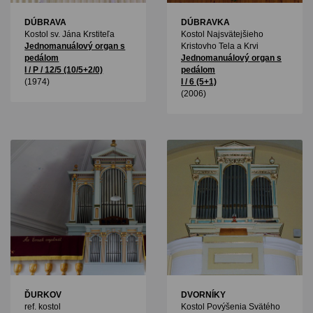
DÚBRAVA
DÚBRAVKA
Kostol sv. Jána Krstiteľa
Kostol Najsvätejšieho
Jednomanuálový organ s
Kristovho Tela a Krvi
pedálom
Jednomanuálový organ s
I / P / 12/5 (10/5+2/0)
pedálom
(1974)
I / 6 (5+1)
(2006)
ĎURKOV
DVORNÍKY
ref. kostol
Kostol Povýšenia Svätého