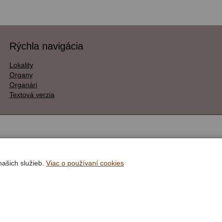
Rýchla navigácia
Lokality
Organy
Organári
Textová verzia
našich služieb.
Viac o používaní cookies