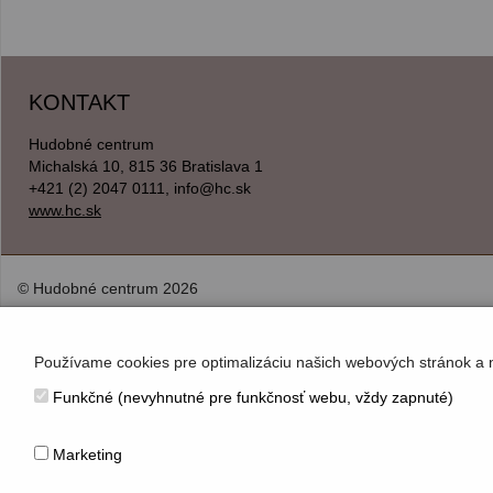
KONTAKT
Hudobné centrum
Michalská 10, 815 36 Bratislava 1
+421 (2) 2047 0111, info@hc.sk
www.hc.sk
© Hudobné centrum 2026
Používame cookies pre optimalizáciu našich webových stránok a 
Funkčné (nevyhnutné pre funkčnosť webu, vždy zapnuté)
Marketing