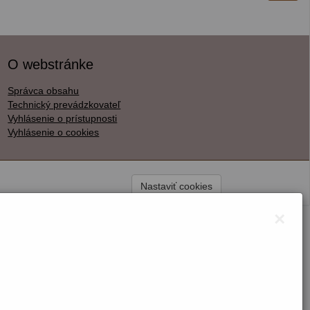
O webstránke
Správca obsahu
Technický prevádzkovateľ
Vyhlásenie o prístupnosti
Vyhlásenie o cookies
Nastaviť cookies
×