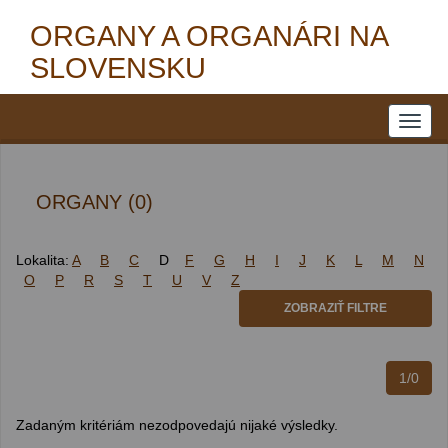
ORGANY A ORGANÁRI NA
SLOVENSKU
ORGANY (0)
Lokalita:
A
B
C
D
F
G
H
I
J
K
L
M
N
O
P
R
S
T
U
V
Z
ZOBRAZIŤ FILTRE
1/0
Zadaným kritériám nezodpovedajú nijaké výsledky.