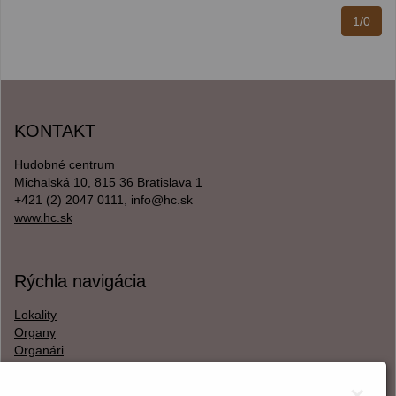
1/0
KONTAKT
Hudobné centrum
Michalská 10, 815 36 Bratislava 1
+421 (2) 2047 0111, info@hc.sk
www.hc.sk
Rýchla navigácia
Lokality
Organy
Organári
Textová verzia