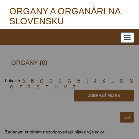
ORGANY A ORGANÁRI NA
SLOVENSKU
ORGANY (0)
Lokalita:
A
B
C
D
F
G
H
I
J
K
L
M
N
O
P
R
S
T
U
V
Z
ZOBRAZIŤ FILTRE
1/0
Zadaným kritériám nezodpovedajú nijaké výsledky.