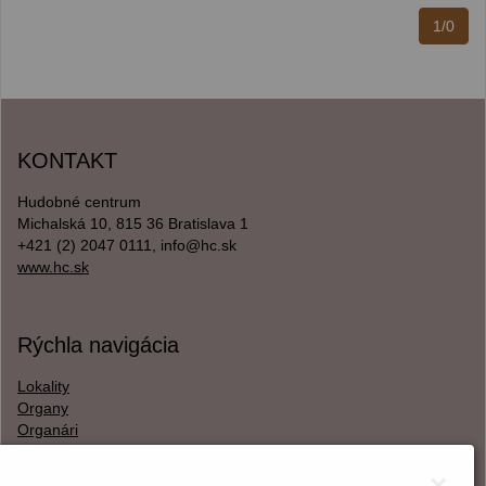
1/0
KONTAKT
Hudobné centrum
Michalská 10, 815 36 Bratislava 1
+421 (2) 2047 0111, info@hc.sk
www.hc.sk
Rýchla navigácia
Lokality
Organy
Organári
Textová verzia