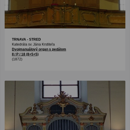
TRNAVA - STRED
Katedrála sv. Jána Krstiteľa
Dvojmanuálový organ s pedálom
II / P / 18 (8+5+5)
(1872)