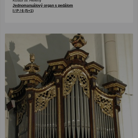
Kostol sv. Heleny
Jednomanuálový organ s pedálom
I / P / 6 (5+1)