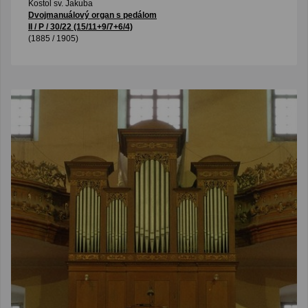
Kostol sv. Jakuba
Dvojmanuálový organ s pedálom
II / P / 30/22 (15/11+9/7+6/4)
(1885 / 1905)