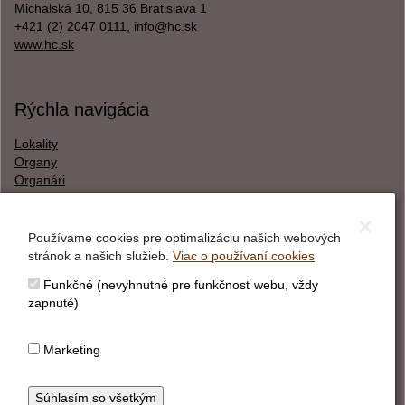
Michalská 10, 815 36 Bratislava 1
+421 (2) 2047 0111, info@hc.sk
www.hc.sk
Rýchla navigácia
Lokality
Organy
Organári
Textová verzia
×
Používame cookies pre optimalizáciu našich webových
stránok a našich služieb.
Viac o používaní cookies
O webstránke
Funkčné (nevyhnutné pre funkčnosť webu, vždy
Správca obsahu
zapnuté)
Technický prevádzkovateľ
Vyhlásenie o prístupnosti
Marketing
Vyhlásenie o cookies