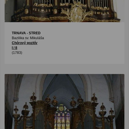
TRNAVA - STRED
Bazilika sv. Mikuláša
Chórový pozitív
I / 8
(1783)