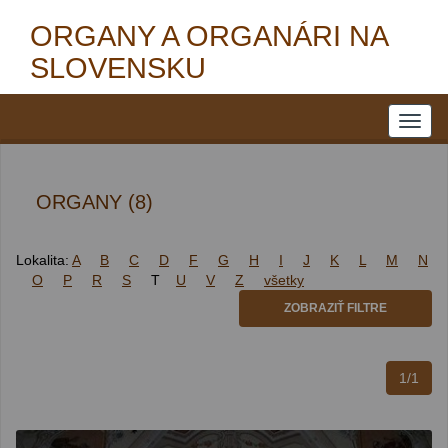
ORGANY A ORGANÁRI NA
SLOVENSKU
ORGANY (8)
Lokalita:
A
B
C
D
F
G
H
I
J
K
L
M
N
O
P
R
S
T
U
V
Z
všetky
ZOBRAZIŤ FILTRE
1/1