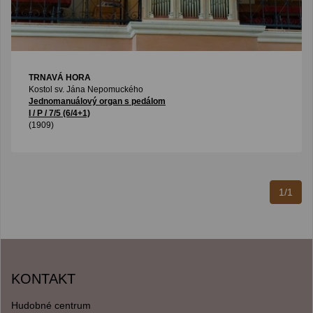
TRNAVÁ HORA
Kostol sv. Jána Nepomuckého
Jednomanuálový organ s pedálom
I / P / 7/5 (6/4+1)
(1909)
1/1
KONTAKT
Hudobné centrum