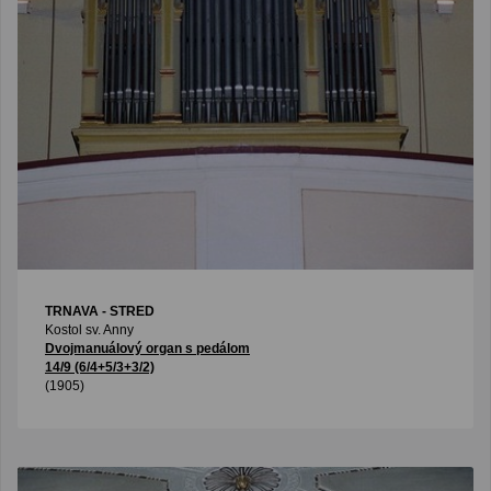
TRNAVA - STRED
Kostol sv. Anny
Dvojmanuálový organ s pedálom
14/9 (6/4+5/3+3/2)
(1905)