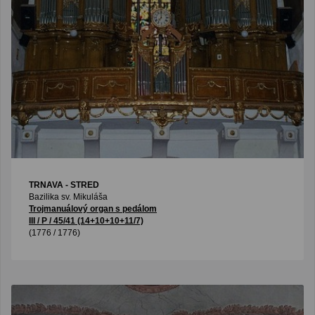
TRNAVA - STRED
Bazilika sv. Mikuláša
Trojmanuálový organ s pedálom
III / P / 45/41 (14+10+10+11/7)
(1776 / 1776)