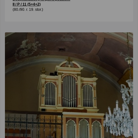
II / P / 11 (5+4+2)
(80./90. r. 19. stor.)