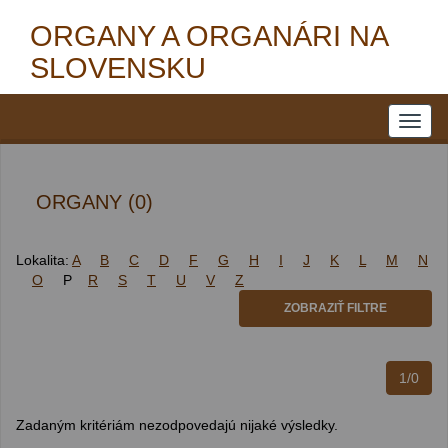
ORGANY A ORGANÁRI NA
SLOVENSKU
ORGANY (0)
Lokalita:
A
B
C
D
F
G
H
I
J
K
L
M
N
O
P
R
S
T
U
V
Z
ZOBRAZIŤ FILTRE
1/0
Zadaným kritériám nezodpovedajú nijaké výsledky.