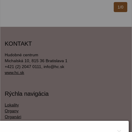
1/0
KONTAKT
Hudobné centrum
Michalská 10, 815 36 Bratislava 1
+421 (2) 2047 0111, info@hc.sk
www.hc.sk
Rýchla navigácia
Lokality
Organy
Organári
Textová verzia