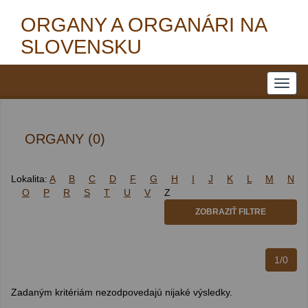
ORGANY A ORGANÁRI NA
SLOVENSKU
ORGANY (0)
Lokalita:
A
B
C
D
F
G
H
I
J
K
L
M
N
O
P
R
S
T
U
V
Z
ZOBRAZIŤ FILTRE
1/0
Zadaným kritériám nezodpovedajú nijaké výsledky.