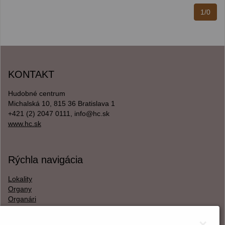
1/0
KONTAKT
Hudobné centrum
Michalská 10, 815 36 Bratislava 1
+421 (2) 2047 0111, info@hc.sk
www.hc.sk
Rýchla navigácia
Lokality
Organy
Organári
Textová verzia