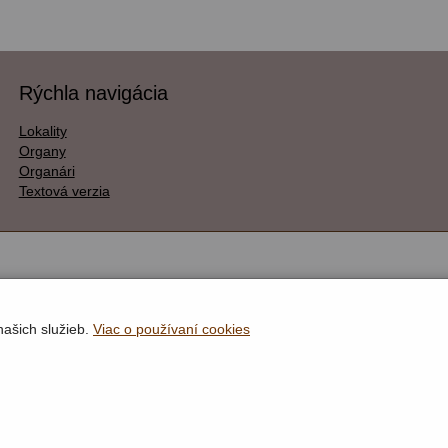
Rýchla navigácia
Lokality
Organy
Organári
Textová verzia
našich služieb.
Viac o používaní cookies