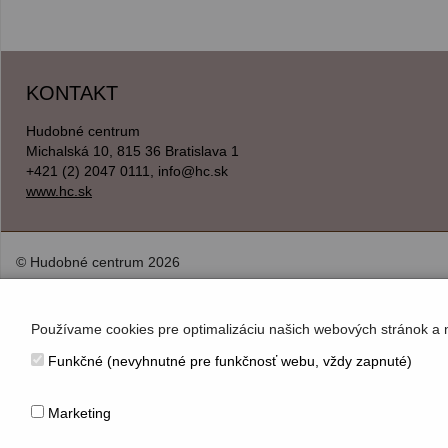
KONTAKT
Hudobné centrum
Michalská 10, 815 36 Bratislava 1
+421 (2) 2047 0111, info@hc.sk
www.hc.sk
© Hudobné centrum 2026
Používame cookies pre optimalizáciu našich webových stránok a 
Funkčné (nevyhnutné pre funkčnosť webu, vždy zapnuté)
Marketing