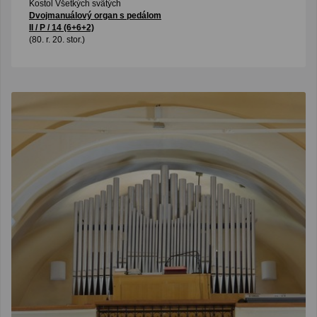
Kostol Všetkých svätých
Dvojmanuálový organ s pedálom
II / P / 14 (6+6+2)
(80. r. 20. stor.)