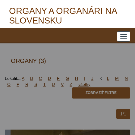
ORGANY A ORGANÁRI NA
SLOVENSKU
ORGANY (3)
Lokalita:
A
B
C
D
F
G
H
I
J
K
L
M
N
O
P
R
S
T
U
V
Z
všetky
ZOBRAZIŤ FILTRE
1/1