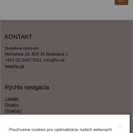
1/1
KONTAKT
Hudobné centrum
Michalská 10, 815 36 Bratislava 1
+421 (2) 2047 0111, info@hc.sk
www.hc.sk
Rýchla navigácia
Lokality
Organy
Organári
Textová verzia
×
Používame cookies pre optimalizáciu našich webových