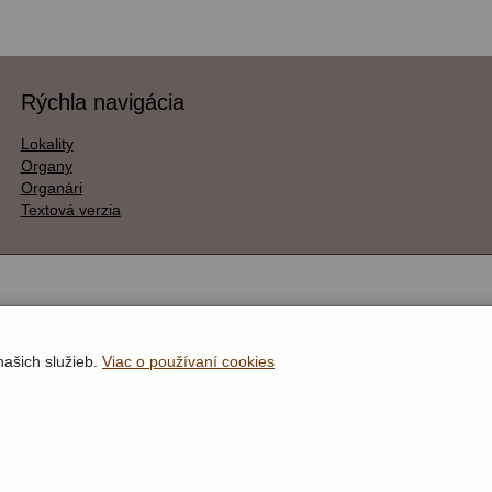
Rýchla navigácia
Lokality
Organy
Organári
Textová verzia
našich služieb.
Viac o používaní cookies