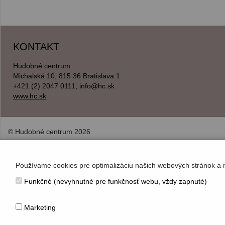
KONTAKT
Hudobné centrum
Michalská 10, 815 36 Bratislava 1
+421 (2) 2047 0111, info@hc.sk
www.hc.sk
© Hudobné centrum 2026
Používame cookies pre optimalizáciu našich webových stránok a 
Funkčné (nevyhnutné pre funkčnosť webu, vždy zapnuté)
Marketing