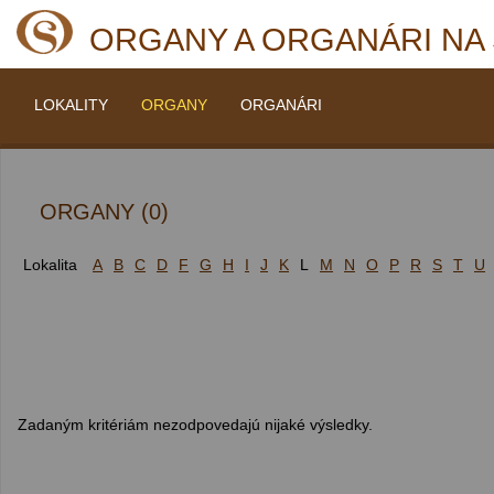
ORGANY A ORGANÁRI NA
LOKALITY
ORGANY
ORGANÁRI
ORGANY (0)
Lokalita
A
B
C
D
F
G
H
I
J
K
L
M
N
O
P
R
S
T
U
Zadaným kritériám nezodpovedajú nijaké výsledky.