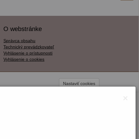
O webstránke
Správca obsahu
Technický prevádzkovateľ
Vyhlásenie o prístupnosti
Vyhlásenie o cookies
Nastaviť cookies
×