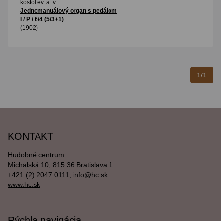
kostol ev. a. v.
Jednomanuálový organ s pedálom
I / P / 6/4 (5/3+1)
(1902)
1/1
KONTAKT
Hudobné centrum
Michalská 10, 815 36 Bratislava 1
+421 (2) 2047 0111, info@hc.sk
www.hc.sk
Rýchla navigácia