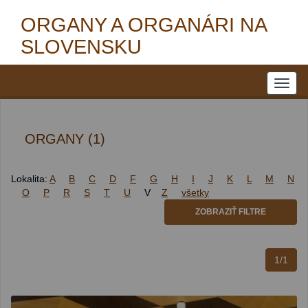
ORGANY A ORGANÁRI NA
SLOVENSKU
ORGANY (1)
Lokalita:
A
B
C
D
F
G
H
I
J
K
L
M
N
O
P
R
S
T
U
V
Z
všetky
ZOBRAZIŤ FILTRE
1/1