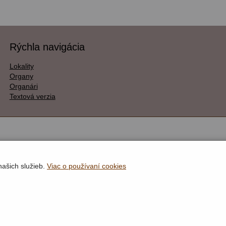
Rýchla navigácia
Lokality
Organy
Organári
Textová verzia
našich služieb.
Viac o používaní cookies