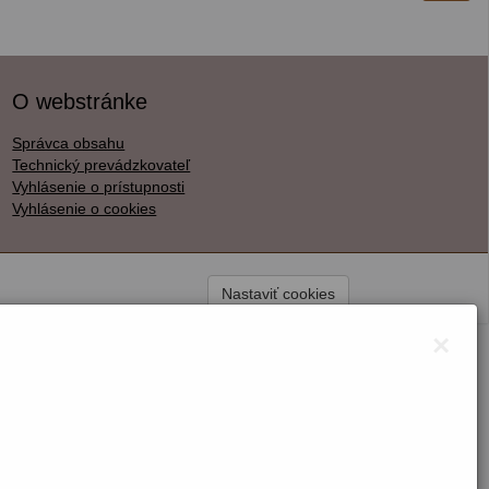
O webstránke
Správca obsahu
Technický prevádzkovateľ
Vyhlásenie o prístupnosti
Vyhlásenie o cookies
Nastaviť cookies
×