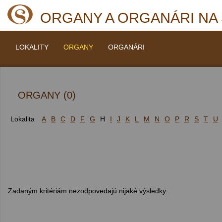
ORGANY A ORGANÁRI NA
LOKALITY
ORGANY
ORGANÁRI
ORGANY (0)
Lokalita
A
B
C
D
F
G
H
I
J
K
L
M
N
O
P
R
S
T
U
Zadaným kritériám nezodpovedajú nijaké výsledky.