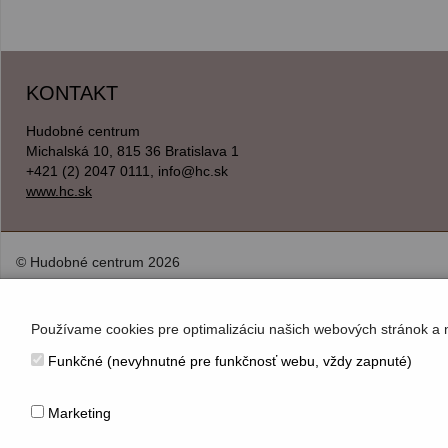
KONTAKT
Hudobné centrum
Michalská 10, 815 36 Bratislava 1
+421 (2) 2047 0111, info@hc.sk
www.hc.sk
© Hudobné centrum 2026
Používame cookies pre optimalizáciu našich webových stránok a 
Funkčné (nevyhnutné pre funkčnosť webu, vždy zapnuté)
Marketing