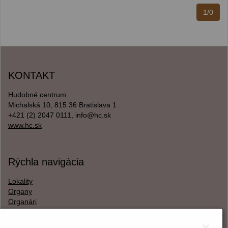
1/0
KONTAKT
Hudobné centrum
Michalská 10, 815 36 Bratislava 1
+421 (2) 2047 0111, info@hc.sk
www.hc.sk
Rýchla navigácia
Lokality
Organy
Organári
Textová verzia