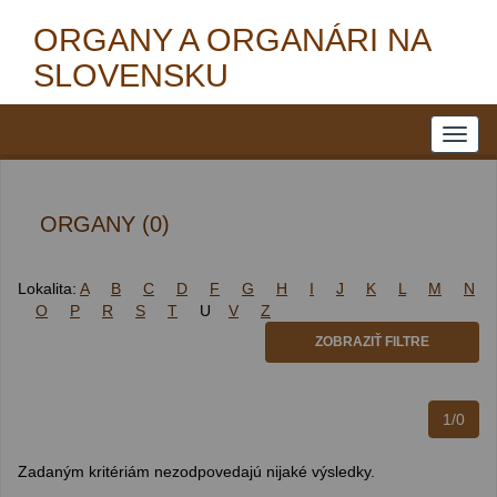
ORGANY A ORGANÁRI NA
SLOVENSKU
ORGANY (0)
Lokalita:
A
B
C
D
F
G
H
I
J
K
L
M
N
O
P
R
S
T
U
V
Z
ZOBRAZIŤ FILTRE
1/0
Zadaným kritériám nezodpovedajú nijaké výsledky.