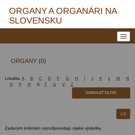
ORGANY A ORGANÁRI NA
SLOVENSKU
ORGANY (0)
Lokalita:
A
B
C
D
F
G
H
I
J
K
L
M
N
O
P
R
S
T
U
V
Z
ZOBRAZIŤ FILTRE
1/0
Zadaným kritériám nezodpovedajú nijaké výsledky.