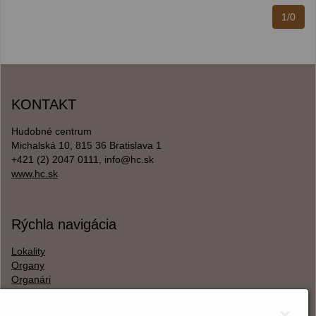
1/0
KONTAKT
Hudobné centrum
Michalská 10, 815 36 Bratislava 1
+421 (2) 2047 0111, info@hc.sk
www.hc.sk
Rýchla navigácia
Lokality
Organy
Organári
Textová verzia