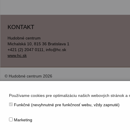
KONTAKT
Hudobné centrum
Michalská 10, 815 36 Bratislava 1
+421 (2) 2047 0111, info@hc.sk
www.hc.sk
© Hudobné centrum 2026
Používame cookies pre optimalizáciu našich webových stránok a 
Funkčné (nevyhnutné pre funkčnosť webu, vždy zapnuté)
Marketing