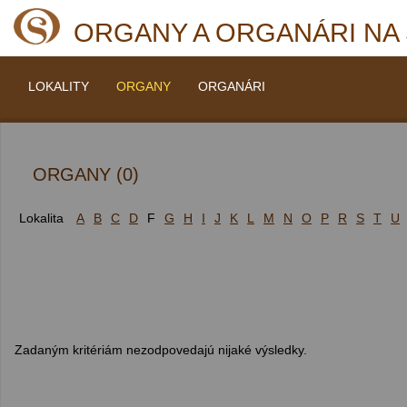
ORGANY A ORGANÁRI NA
LOKALITY
ORGANY
ORGANÁRI
ORGANY (0)
Lokalita
A
B
C
D
F
G
H
I
J
K
L
M
N
O
P
R
S
T
U
Zadaným kritériám nezodpovedajú nijaké výsledky.