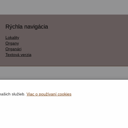
Rýchla navigácia
Lokality
Organy
Organári
Textová verzia
našich služieb.
Viac o používaní cookies