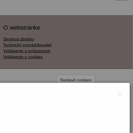
O webstránke
Správca obsahu
Technický prevádzkovateľ
Vyhlásenie o prístupnosti
Vyhlásenie o cookies
Nastaviť cookies
×