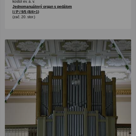
kostol ev. a. v.
Jednomanuálový organ s pedálom
I / P / 9/5 (8/4+1)
(zač. 20. stor.)