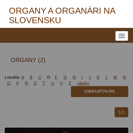
ORGANY A ORGANÁRI NA
SLOVENSKU
ORGANY (2)
Lokalita:
A
B
C
D
F
G
H
I
J
K
L
M
N
O
P
R
S
T
U
V
Z
všetky
ZOBRAZIŤ FILTRE
1/1