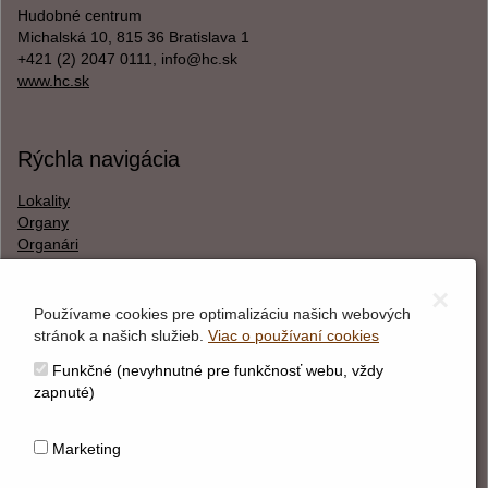
Hudobné centrum
Michalská 10, 815 36 Bratislava 1
+421 (2) 2047 0111, info@hc.sk
www.hc.sk
Rýchla navigácia
Lokality
Organy
Organári
Textová verzia
×
Používame cookies pre optimalizáciu našich webových
stránok a našich služieb.
Viac o používaní cookies
O webstránke
Funkčné (nevyhnutné pre funkčnosť webu, vždy
Správca obsahu
zapnuté)
Technický prevádzkovateľ
Vyhlásenie o prístupnosti
Marketing
Vyhlásenie o cookies