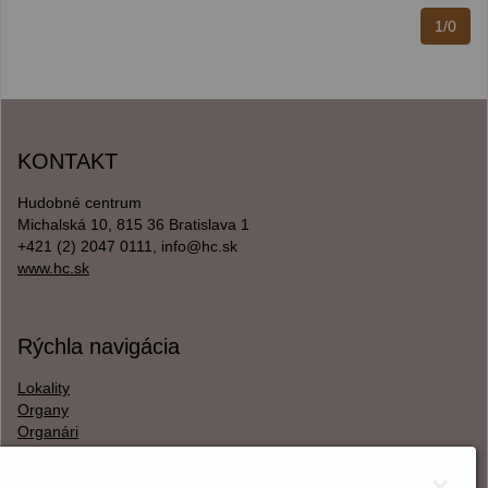
1/0
KONTAKT
Hudobné centrum
Michalská 10, 815 36 Bratislava 1
+421 (2) 2047 0111, info@hc.sk
www.hc.sk
Rýchla navigácia
Lokality
Organy
Organári
Textová verzia