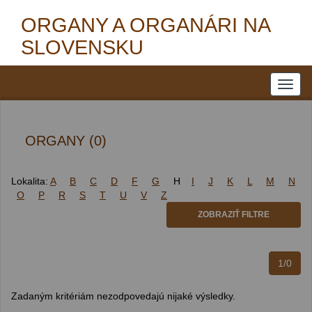
ORGANY A ORGANÁRI NA
SLOVENSKU
ORGANY (0)
Lokalita:
A
B
C
D
F
G
H
I
J
K
L
M
N
O
P
R
S
T
U
V
Z
ZOBRAZIŤ FILTRE
1/0
Zadaným kritériám nezodpovedajú nijaké výsledky.