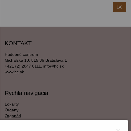
1/0
KONTAKT
Hudobné centrum
Michalská 10, 815 36 Bratislava 1
+421 (2) 2047 0111, info@hc.sk
www.hc.sk
Rýchla navigácia
Lokality
Organy
Organári
Textová verzia