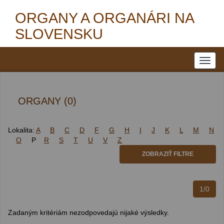
ORGANY A ORGANÁRI NA
SLOVENSKU
ORGANY (0)
Lokalita:
A
B
C
D
F
G
H
I
J
K
L
M
N
O
P
R
S
T
U
V
Z
ZOBRAZIŤ FILTRE
1/0
Zadaným kritériám nezodpovedajú nijaké výsledky.