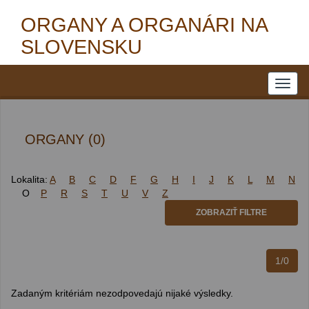
ORGANY A ORGANÁRI NA
SLOVENSKU
ORGANY (0)
Lokalita:
A
B
C
D
F
G
H
I
J
K
L
M
N
O
P
R
S
T
U
V
Z
ZOBRAZIŤ FILTRE
1/0
Zadaným kritériám nezodpovedajú nijaké výsledky.