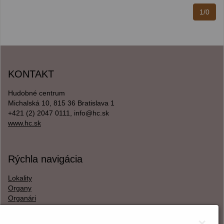
1/0
KONTAKT
Hudobné centrum
Michalská 10, 815 36 Bratislava 1
+421 (2) 2047 0111, info@hc.sk
www.hc.sk
Rýchla navigácia
Lokality
Organy
Organári
Textová verzia