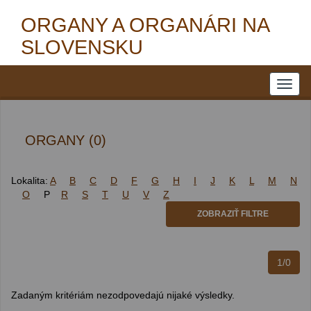
ORGANY A ORGANÁRI NA
SLOVENSKU
ORGANY (0)
Lokalita:
A
B
C
D
F
G
H
I
J
K
L
M
N
O
P
R
S
T
U
V
Z
ZOBRAZIŤ FILTRE
1/0
Zadaným kritériám nezodpovedajú nijaké výsledky.