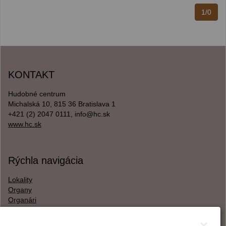
1/0
KONTAKT
Hudobné centrum
Michalská 10, 815 36 Bratislava 1
+421 (2) 2047 0111, info@hc.sk
www.hc.sk
Rýchla navigácia
Lokality
Organy
Organári
Textová verzia