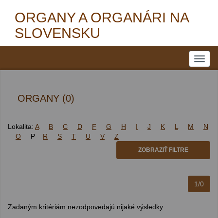
ORGANY A ORGANÁRI NA
SLOVENSKU
ORGANY (0)
Lokalita:
A
B
C
D
F
G
H
I
J
K
L
M
N
O
P
R
S
T
U
V
Z
ZOBRAZIŤ FILTRE
1/0
Zadaným kritériám nezodpovedajú nijaké výsledky.