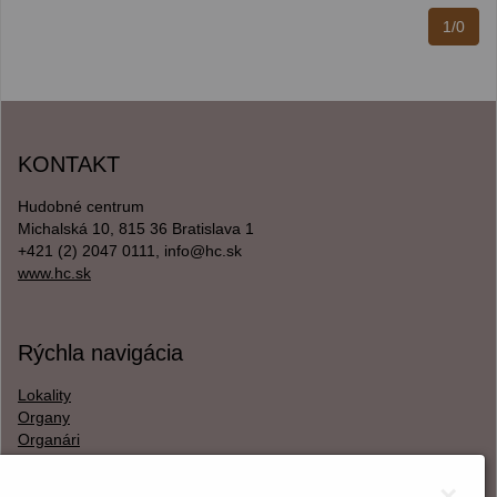
1/0
KONTAKT
Hudobné centrum
Michalská 10, 815 36 Bratislava 1
+421 (2) 2047 0111, info@hc.sk
www.hc.sk
Rýchla navigácia
Lokality
Organy
Organári
Textová verzia