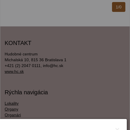
1/0
KONTAKT
Hudobné centrum
Michalská 10, 815 36 Bratislava 1
+421 (2) 2047 0111, info@hc.sk
www.hc.sk
Rýchla navigácia
Lokality
Organy
Organári
Textová verzia