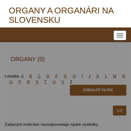
ORGANY A ORGANÁRI NA
SLOVENSKU
ORGANY (0)
Lokalita:
A
B
C
D
F
G
H
I
J
K
L
M
N
O
P
R
S
T
U
V
Z
ZOBRAZIŤ FILTRE
1/0
Zadaným kritériám nezodpovedajú nijaké výsledky.