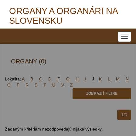
ORGANY A ORGANÁRI NA
SLOVENSKU
ORGANY (0)
Lokalita:
A
B
C
D
F
G
H
I
J
K
L
M
N
O
P
R
S
T
U
V
Z
ZOBRAZIŤ FILTRE
1/0
Zadaným kritériám nezodpovedajú nijaké výsledky.