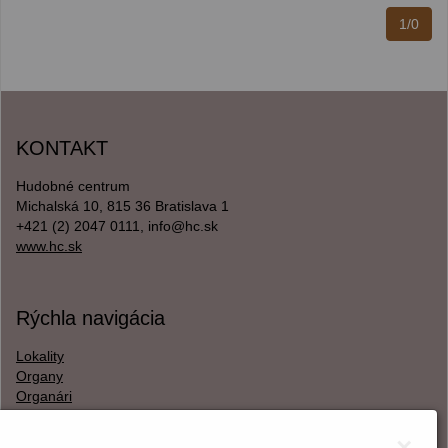
1/0
KONTAKT
Hudobné centrum
Michalská 10, 815 36 Bratislava 1
+421 (2) 2047 0111, info@hc.sk
www.hc.sk
Rýchla navigácia
Lokality
Organy
Organári
Textová verzia