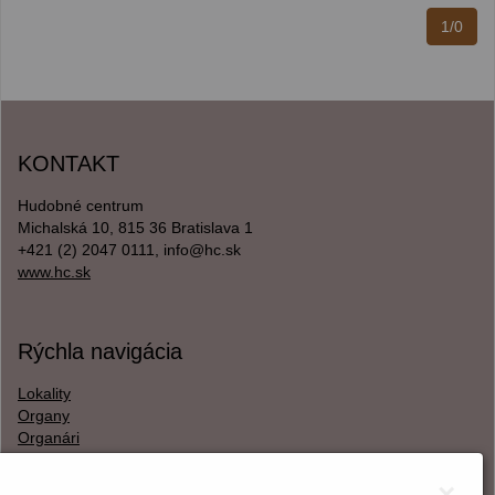
1/0
KONTAKT
Hudobné centrum
Michalská 10, 815 36 Bratislava 1
+421 (2) 2047 0111, info@hc.sk
www.hc.sk
Rýchla navigácia
Lokality
Organy
Organári
Textová verzia