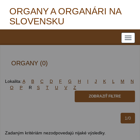
ORGANY A ORGANÁRI NA
SLOVENSKU
ORGANY (0)
Lokalita:
A
B
C
D
F
G
H
I
J
K
L
M
N
O
P
R
S
T
U
V
Z
ZOBRAZIŤ FILTRE
1/0
Zadaným kritériám nezodpovedajú nijaké výsledky.