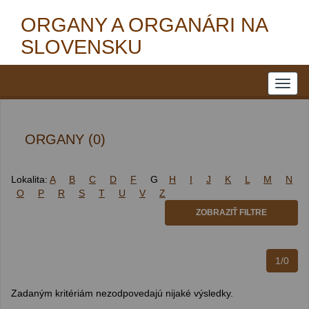
ORGANY A ORGANÁRI NA
SLOVENSKU
ORGANY (0)
Lokalita:
A
B
C
D
F
G
H
I
J
K
L
M
N
O
P
R
S
T
U
V
Z
ZOBRAZIŤ FILTRE
1/0
Zadaným kritériám nezodpovedajú nijaké výsledky.