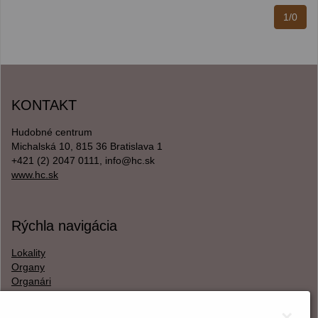
1/0
KONTAKT
Hudobné centrum
Michalská 10, 815 36 Bratislava 1
+421 (2) 2047 0111, info@hc.sk
www.hc.sk
Rýchla navigácia
Lokality
Organy
Organári
Textová verzia